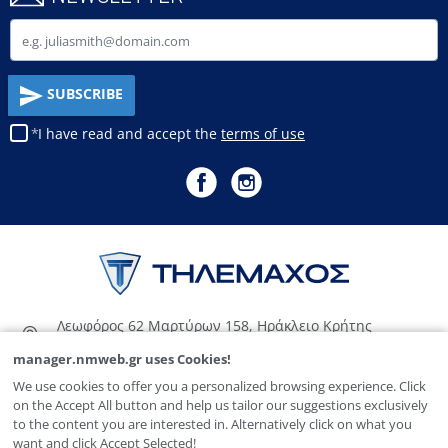
Email
SUBSCRIBE
I have read and accept the
terms of use
Λεωφόρος 62 Μαρτύρων 158, Ηράκλειο Κρήτης
Υποκατάστημα: 6ο χλμ. Ε.Ο. Ηρακλείου-Μοιρών
manager.nmweb.gr
uses Cookies!
2810542971
We use cookies to offer you a personalized browsing experience. Click
sales@tilemaxos-ae.gr
on the Accept All button and help us tailor our suggestions exclusively
to the content you are interested in. Alternatively click on what you
want and click Accept Selected!